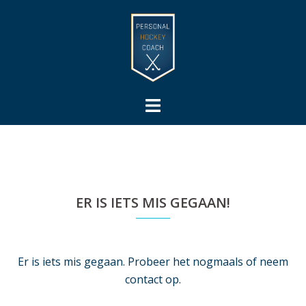
Ga
naar
de
inhoud
Toggle
menu
ER IS IETS MIS GEGAAN!
Er is iets mis gegaan. Probeer het nogmaals of neem
contact op.