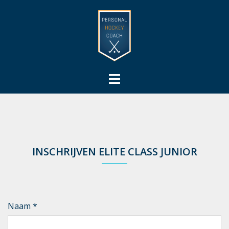
Ga
naar
de
inhoud
Toggle
menu
INSCHRIJVEN ELITE CLASS JUNIOR
Naam
*